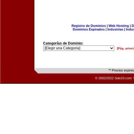
Registro de Dominios
|
Web Hosting
|
D
Dominios Expirados
|
Industrias
|
Indu
Categorías de Dominio:
[Pág. princi
** Precios expre
© 2002/2022 Solo10.com