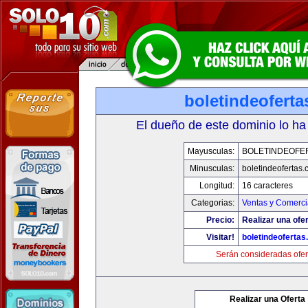
boletindeofert
El dueño de este dominio lo ha
Mayusculas:
BOLETINDEOFE
Minusculas:
boletindeofertas
Longitud:
16 caracteres
Categorias:
Ventas y Comerci
Precio:
Realizar una ofer
Visitar!
boletindeoferta
Serán consideradas ofer
Realizar una Oferta