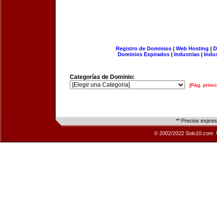
Registro de Dominios
|
Web Hosting
|
D
Dominios Expirados
|
Industrias
|
Indu
Categorías de Dominio:
[Pág. princi
** Precios expre
© 2002/2022 Solo10.com