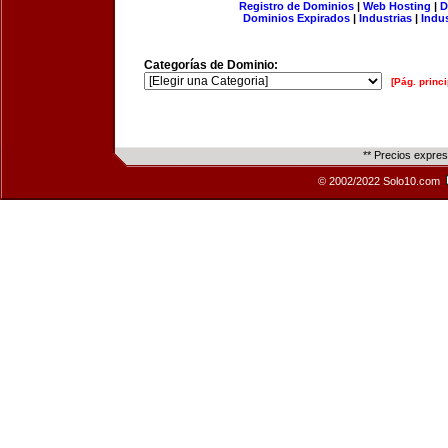
Registro de Dominios
|
Web Hosting
|
D
Dominios Expirados
|
Industrias
|
Indu
Categorías de Dominio:
[Pág. princi
** Precios expre
© 2002/2022 Solo10.com