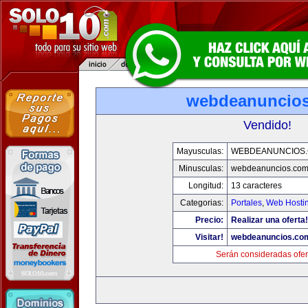
webdeanuncio
Vendido!
Mayusculas:
WEBDEANUNCIOS
Minusculas:
webdeanuncios.co
Longitud:
13 caracteres
Categorias:
Portales
,
Web Hostin
Precio:
Realizar una oferta!
Visitar!
webdeanuncios.co
Serán consideradas ofer