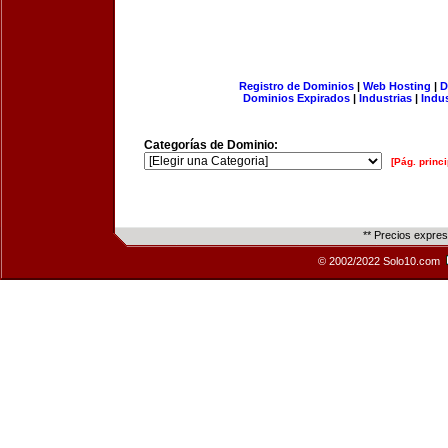
Registro de Dominios
|
Web Hosting
|
D
Dominios Expirados
|
Industrias
|
Indu
Categorías de Dominio:
[Pág. princi
** Precios expre
© 2002/2022 Solo10.com