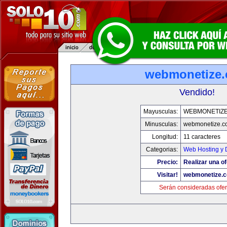
webmonetize
Vendido!
Mayusculas:
WEBMONETIZ
Minusculas:
webmonetize.c
Longitud:
11 caracteres
Categorias:
Web Hosting y 
Precio:
Realizar una of
Visitar!
webmonetize.
Serán consideradas ofer