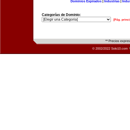
Dominios Expirados
|
Industrias
|
Indu
Categorías de Dominio:
[Pág. princi
** Precios expre
© 2002/2022 Solo10.com