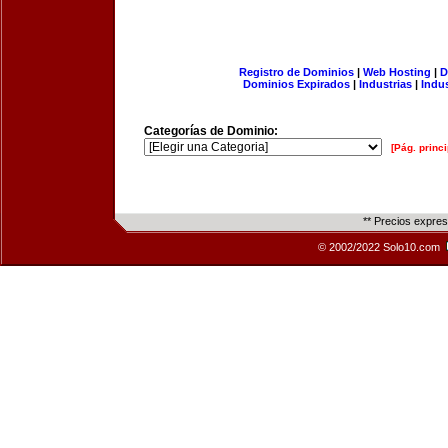
Registro de Dominios
|
Web Hosting
|
D
Dominios Expirados
|
Industrias
|
Indu
Categorías de Dominio:
[Pág. princi
** Precios expre
© 2002/2022 Solo10.com