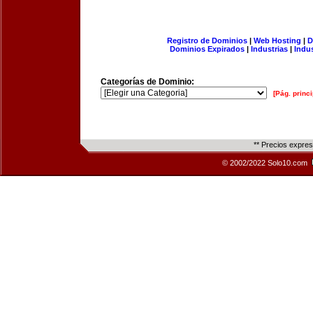
Registro de Dominios
|
Web Hosting
|
D
Dominios Expirados
|
Industrias
|
Indu
Categorías de Dominio:
[Pág. princi
** Precios expre
© 2002/2022 Solo10.com