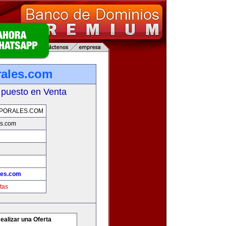
rales.com
 puesto en Venta
PORALES.COM
es.com
les.com
tas
ealizar una Oferta