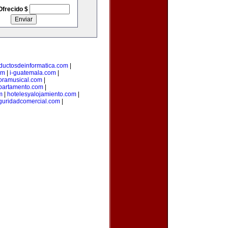
Ofrecido $
ductosdeinformatica.com
|
om
|
i-guatemala.com
|
oramusical.com
|
partamento.com
|
m
|
hotelesyalojamiento.com
|
guridadcomercial.com
|