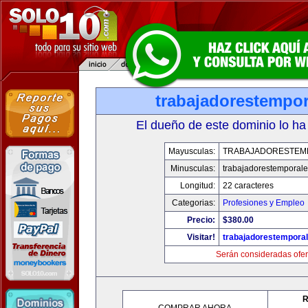
trabajadorestempo
El dueño de este dominio lo ha
Mayusculas:
TRABAJADORESTEM
Minusculas:
trabajadorestemporal
Longitud:
22 caracteres
Categorias:
Profesiones y Empleo
Precio:
$380.00
Visitar!
trabajadorestempora
Serán consideradas ofer
R