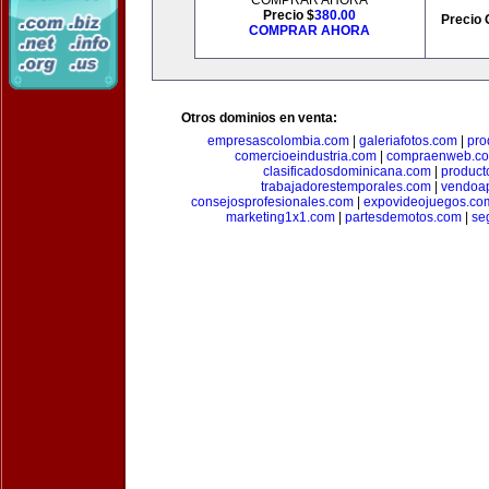
COMPRAR AHORA
Precio $
380.00
Precio 
COMPRAR AHORA
Otros dominios en venta:
empresascolombia.com
|
galeriafotos.com
|
pro
comercioeindustria.com
|
compraenweb.c
clasificadosdominicana.com
|
product
trabajadorestemporales.com
|
vendoa
consejosprofesionales.com
|
expovideojuegos.co
marketing1x1.com
|
partesdemotos.com
|
se