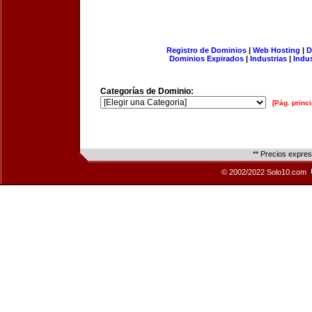
Registro de Dominios
|
Web Hosting
|
D
Dominios Expirados
|
Industrias
|
Indu
Categorías de Dominio:
[Pág. princi
** Precios expre
© 2002/2022 Solo10.com