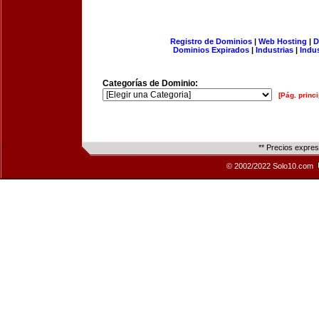
Registro de Dominios
|
Web Hosting
|
D
Dominios Expirados
|
Industrias
|
Indu
Categorías de Dominio:
[Pág. princi
** Precios expre
© 2002/2022 Solo10.com