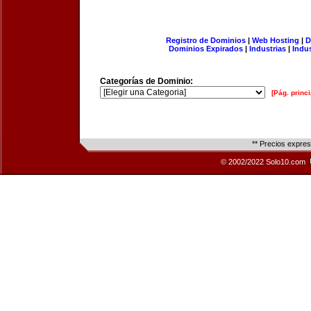
Registro de Dominios
|
Web Hosting
|
D
Dominios Expirados
|
Industrias
|
Indu
Categorías de Dominio:
[Pág. princi
** Precios expre
© 2002/2022 Solo10.com