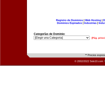
Registro de Dominios
|
Web Hosting
|
D
Dominios Expirados
|
Industrias
|
Indu
Categorías de Dominio:
[Pág. princi
** Precios expre
© 2002/2022 Solo10.com