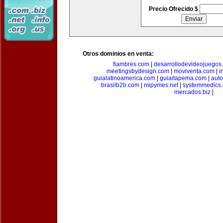
Precio Ofrecido $
Otros dominios en venta:
fiambres.com
|
desarrollodevideojuegos
meetingsbydesign.com
|
moviventa.com
|
i
guialatinoamerica.com
|
guiaitapema.com
|
auto
brasilb2b.com
|
mipymes.net
|
systemmedics
mercados.biz
|