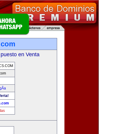
.com
 puesto en Venta
CS.COM
.com
gÃ­a
ferta!
s.com
tas