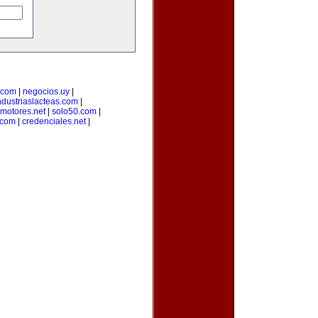
.com
|
negocios.uy
|
ndustriaslacteas.com
|
motores.net
|
solo50.com
|
.com
|
credenciales.net
|