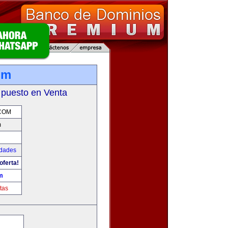
om
 puesto en Venta
.COM
m
udades
oferta!
m
tas