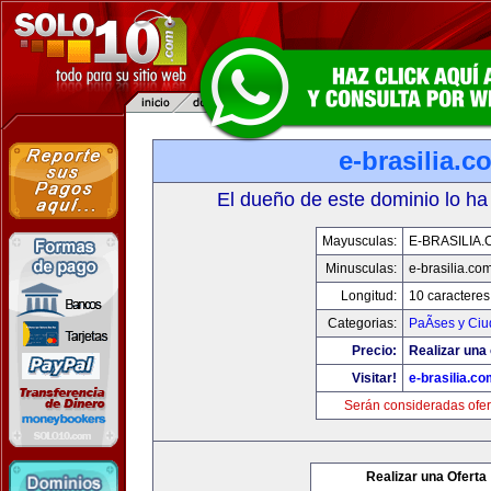
e-brasilia.c
El dueño de este dominio lo ha
Mayusculas:
E-BRASILIA
Minusculas:
e-brasilia.co
Longitud:
10 caracteres
Categorias:
PaÃ­ses y Ci
Precio:
Realizar una 
Visitar!
e-brasilia.co
Serán consideradas ofer
Realizar una Oferta