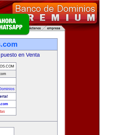
s.com
 puesto en Venta
OS.COM
.com
Dominios
erta!
.com
tas