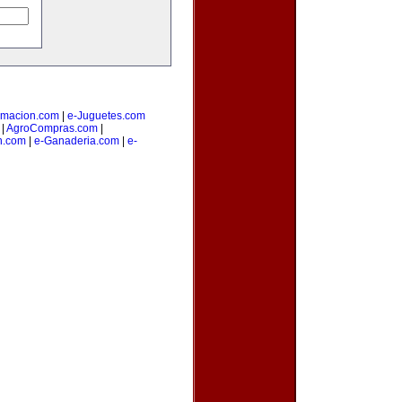
amacion.com
|
e-Juguetes.com
|
AgroCompras.com
|
n.com
|
e-Ganaderia.com
|
e-