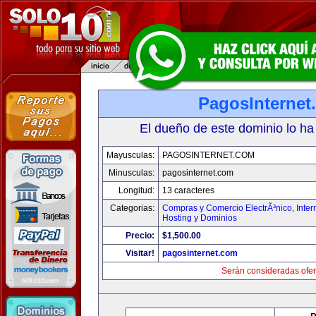
PagosInternet
El dueño de este dominio lo ha
Mayusculas:
PAGOSINTERNET.COM
Minusculas:
pagosinternet.com
Longitud:
13 caracteres
Categorias:
Compras y Comercio ElectrÃ³nico
,
Inter
Hosting y Dominios
Precio:
$1,500.00
Visitar!
pagosinternet.com
Serán consideradas ofer