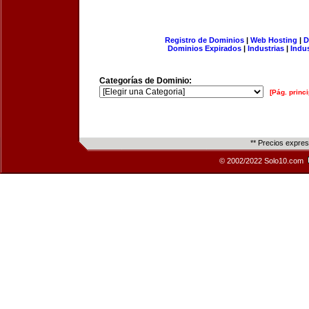
Registro de Dominios
|
Web Hosting
|
D
Dominios Expirados
|
Industrias
|
Indu
Categorías de Dominio:
[Pág. princi
** Precios expre
© 2002/2022 Solo10.com