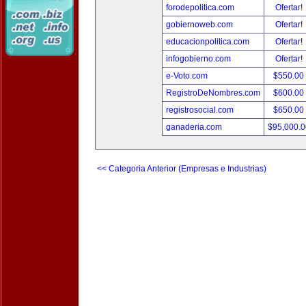
forodepolitica.com
Ofertar!
gobiernoweb.com
Ofertar!
educacionpolitica.com
Ofertar!
infogobierno.com
Ofertar!
e-Voto.com
$550.00
RegistroDeNombres.com
$600.00
registrosocial.com
$650.00
ganaderia.com
$95,000.
<< Categoria Anterior (Empresas e Industrias)