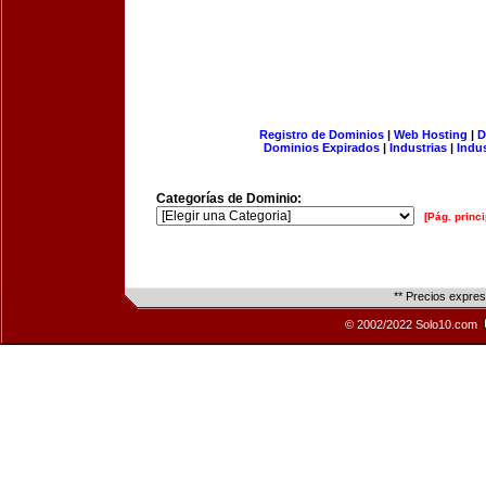
Registro de Dominios
|
Web Hosting
|
D
Dominios Expirados
|
Industrias
|
Indu
Categorías de Dominio:
[Pág. princi
** Precios expre
© 2002/2022 Solo10.com