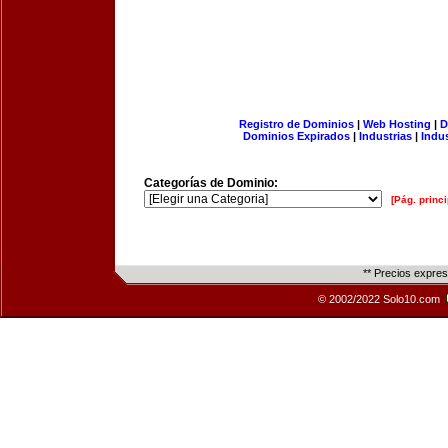
Registro de Dominios
|
Web Hosting
|
D
Dominios Expirados
|
Industrias
|
Indu
Categorías de Dominio:
[Pág. princi
** Precios expre
© 2002/2022 Solo10.com