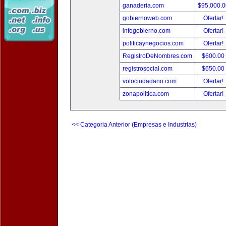
ganaderia.com
$95,000.
gobiernoweb.com
Ofertar!
infogobierno.com
Ofertar!
politicaynegocios.com
Ofertar!
RegistroDeNombres.com
$600.00
registrosocial.com
$650.00
votociudadano.com
Ofertar!
zonapolitica.com
Ofertar!
<< Categoria Anterior (Empresas e Industrias)